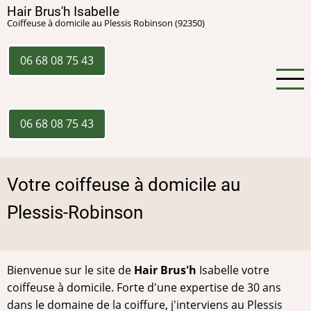
Aller
Hair Brus'h Isabelle
Coiffeuse à domicile au Plessis Robinson (92350)
au
contenu
principal
06 68 08 75 43
06 68 08 75 43
Votre coiffeuse à domicile au
Plessis-Robinson
Bienvenue sur le site de
Hair Brus'h
Isabelle votre
coiffeuse à domicile. Forte d'une expertise de 30 ans
dans le domaine de la coiffure, j'interviens au Plessis